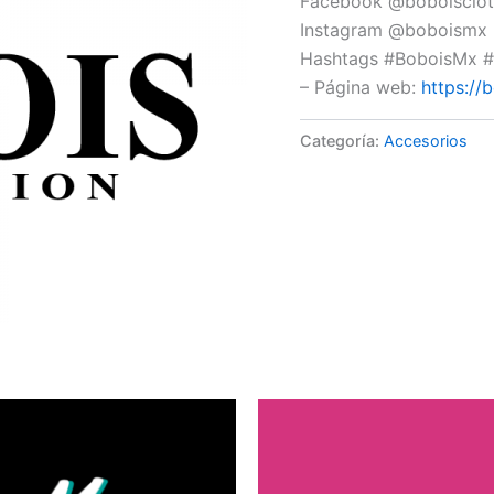
Facebook @boboisclo
Instagram @boboismx
Hashtags #BoboisMx 
– Página web:
https://
Categoría:
Accesorios