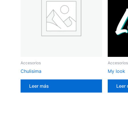
Accesorios
Accesorios
Chulisima
My look
Leer más
Leer