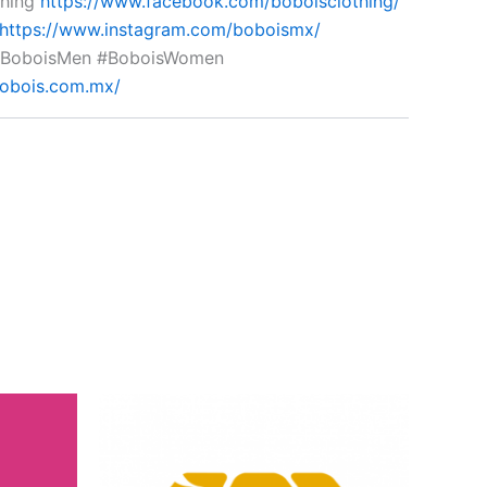
thing
https://www.facebook.com/boboisclothing/
https://www.instagram.com/boboismx/
#BoboisMen #BoboisWomen
bobois.com.mx/