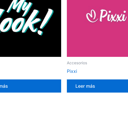
Accesorios
Pixxi
 más
Leer más