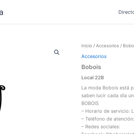
a
Direct
Inicio
/
Accesorios
/ Bobo
Accesorios
Bobois
Local 22B
La moda Bobois está pe
saben lucir cada día un
BOBOIS
– Horario de servicio:
– Teléfono de atención
– Redes sociales: